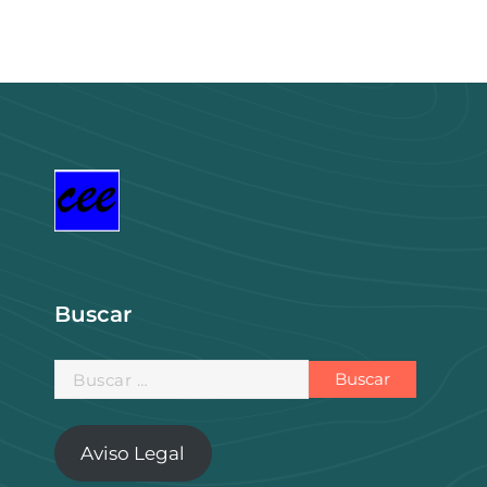
i
t
i
t
g
u
g
u
€
i
a
i
a
.
n
l
n
l
a
e
a
e
l
s
l
s
e
:
e
:
r
3
r
3
a
8
a
6
:
0
:
0
1
,
1
,
.
0
.
0
4
0
2
0
0
0
0
€
0
€
Buscar
,
.
,
.
0
0
0
0
Buscar:
€
€
.
.
Aviso Legal