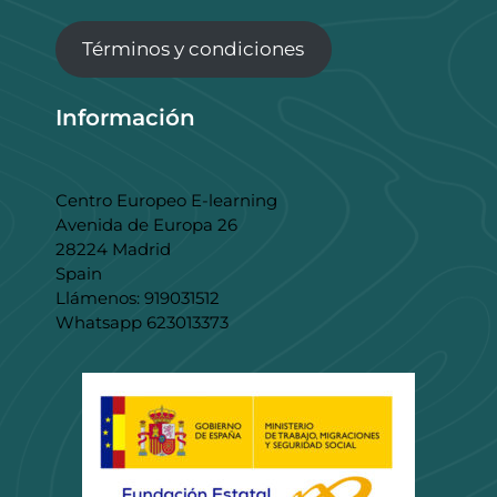
Términos y condiciones
Información
Centro Europeo E-learning
Avenida de Europa 26
28224 Madrid
Spain
Llámenos: 919031512
Whatsapp 623013373