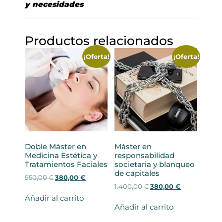
y necesidades
Productos relacionados
¡Oferta!
¡Oferta!
Doble Máster en
Máster en
Medicina Estética y
responsabilidad
Tratamientos Faciales
societaria y blanqueo
de capitales
E
E
950,00
€
380,00
€
E
E
l
l
1.400,00
€
380,00
€
l
l
p
p
Añadir al carrito
p
p
r
r
Añadir al carrito
r
r
e
e