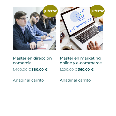
e
e
c
c
c
c
i
i
i
i
o
o
¡Oferta!
¡Oferta!
o
o
o
a
o
a
r
c
r
c
i
t
i
t
g
u
g
u
i
a
i
a
n
l
n
l
a
e
a
e
l
s
l
s
e
:
Máster en dirección
Máster en marketing
e
:
r
3
comercial
online y e-commerce
r
3
a
8
E
E
E
E
1.400,00
€
380,00
€
1.200,00
€
360,00
€
a
8
:
0
l
l
l
l
:
0
9
,
p
p
p
p
1
,
Añadir al carrito
Añadir al carrito
5
0
r
r
r
r
.
0
0
0
e
e
e
e
4
0
,
c
c
c
c
0
0
€
i
i
i
i
0
€
0
.
o
o
o
o
,
.
o
a
o
a
0
€
r
c
r
c
0
.