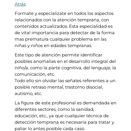
l
l
Atrás
p
p
Formate y especializate en todos los aspectos
r
r
relacionados con la atención temprana, con
e
e
contenidos actualizados. Esta especialidad es
c
c
de vital importancia para detectar de la forma
i
i
mas prematura cualquier problema en las
o
o
niñas y niños en edades tempranas.
o
a
r
c
Este tipo de atención permite identificar
i
t
posibles anomalias en el desarrollo integral del
g
u
niño/a, como la parte cognitiva, del lenguaje, la
i
a
comunicación, etc.
n
l
Todo ello sin olvidar las señales referentes a un
a
e
posible retraso mental, trastorno disocial,
l
s
autismo, etc.
e
:
La figura de este profesional es demandada en
r
3
diferentes sectores, como la sanidad,
a
8
educación, etc., ya que cualquier técnica de
:
0
detección temprana es necesaria para tratar y
1
,
paliar lo antes posible cada caso.
.
0