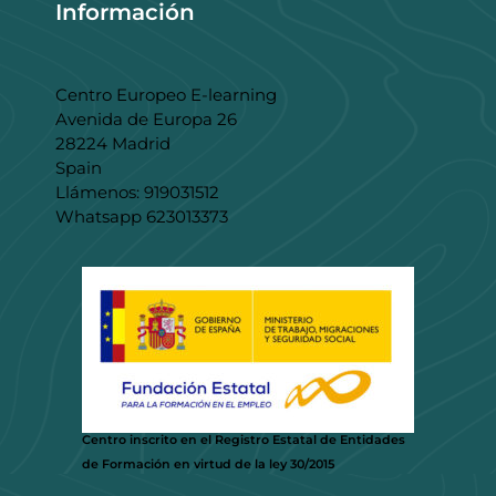
Información
Centro Europeo E-learning
Avenida de Europa 26
28224 Madrid
Spain
Llámenos: 919031512
Whatsapp 623013373
Centro inscrito en el Registro Estatal de Entidades
de Formación en virtud de la ley 30/2015