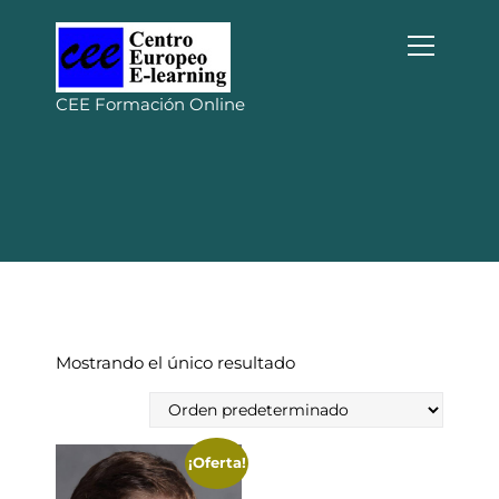
S
a
l
t
CEE Formación Online
a
r
a
l
c
o
n
t
e
n
i
Mostrando el único resultado
d
o
¡Oferta!