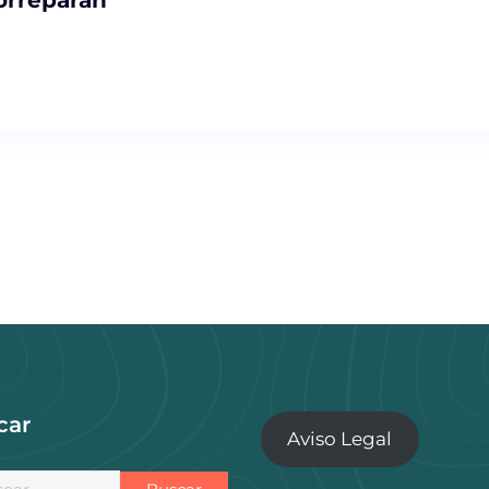
car
Aviso Legal
r: