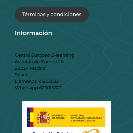
Términos y condiciones
Información
Centro Europeo E-learning
Avenida de Europa 26
28224 Madrid
Spain
Llámenos: 919031512
Whatsapp 623013373