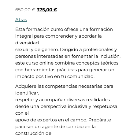
E
E
650,00
€
375,00
€
l
l
Atrás
p
p
Esta formación curso ofrece una formación
r
r
integral para comprender y abordar la
e
e
diversidad
c
c
sexual y de género. Dirigido a profesionales y
i
i
personas interesadas en fomentar la inclusión,
o
o
este curso online combina conceptos teóricos
o
a
con herramientas prácticas para generar un
r
c
impacto positivo en tu comunidad.
i
t
g
u
Adquiere las competencias necesarias para
i
a
identificar,
n
l
respetar y acompañar diversas realidades
a
e
desde una perspectiva inclusiva y respetuosa,
l
s
con el
e
:
apoyo de expertos en el campo. Prepárate
r
3
para ser un agente de cambio en la
a
7
construcción de