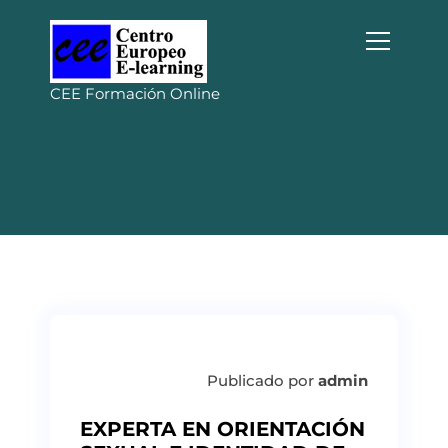
S
a
l
t
CEE Formación Online
a
r
a
l
c
o
n
t
e
n
i
d
o
Publicado por
admin
EXPERTA EN ORIENTACIÓN