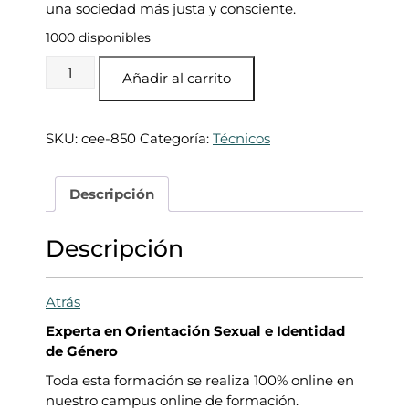
:
5
una sociedad más justa y consciente.
6
,
1000 disponibles
5
0
0
0
EXPERTA
Añadir al carrito
,
EN
0
€
ORIENTACIÓN
0
.
SEXUAL
SKU:
cee-850
Categoría:
Técnicos
E
€
IDENTIDAD
.
DE
Descripción
GÉNERO
cantidad
Descripción
Atrás
Experta en Orientación Sexual e Identidad
de Género
Toda esta formación se realiza 100% online en
nuestro campus online de formación.