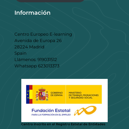
Información
Centro Europeo E-learning
Avenida de Europa 26
28224 Madrid
Spain
Llámenos: 919031512
Whatsapp 623013373
Centro inscrito en el Registro Estatal de Entidades