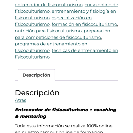
mentoring
0
€
entrenador de físicoculturismo
,
curso online de
cantidad
,
.
físicoculturismo
,
entrenamiento y fisiología en
0
físicoculturismo
,
especialización en
0
físicoculturismo
,
formación en físicoculturismo
,
nutrición para físicoculturismo
,
preparación
€
para competiciones de físicoculturismo
,
.
programas de entrenamiento en
físicoculturismo
,
técnicas de entrenamiento en
físicoculturismo
Descripción
Descripción
Atrás
Entrenador de fisioculturismo + coaching
& mentoring
Toda esta información se realiza 100% online
en nuestro campus online de formación.