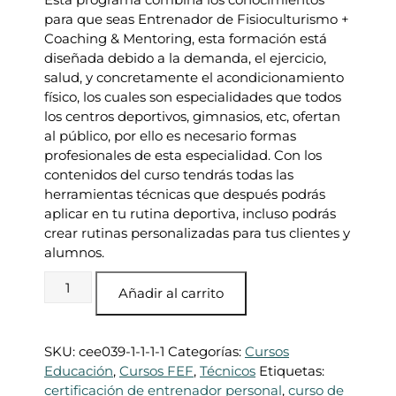
r
r
para que seas Entrenador de Fisioculturismo +
e
e
Coaching & Mentoring, esta formación está
c
c
diseñada debido a la demanda, el ejercicio,
i
i
salud, y concretamente el acondicionamiento
o
o
físico, los cuales son especialidades que todos
o
a
los centros deportivos, gimnasios, etc, ofertan
r
c
al público, por ello es necesario formas
i
t
profesionales de esta especialidad. Con los
g
u
contenidos del curso tendrás todas las
i
a
herramientas técnicas que después podrás
n
l
aplicar en tu rutina deportiva, incluso podrás
a
e
crear rutinas personalizadas para tus clientes y
l
s
alumnos.
e
:
r
3
Entrenador
a
8
Añadir al carrito
de
:
0
físicoculturismo
1
,
+
.
0
SKU:
cee039-1-1-1-1
Categorías:
Cursos
coaching
9
0
Educación
,
Cursos FEF
,
Técnicos
Etiquetas:
&
0
certificación de entrenador personal
,
curso de