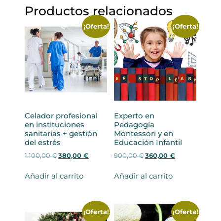
Productos relacionados
¡Oferta!
¡Oferta!
Celador profesional
Experto en
en instituciones
Pedagogía
sanitarias + gestión
Montessori y en
del estrés
Educación Infantil
E
E
E
E
1.100,00
€
380,00
€
900,00
€
360,00
€
l
l
l
l
p
p
p
p
Añadir al carrito
Añadir al carrito
r
r
r
r
e
e
e
e
c
c
c
c
i
i
i
i
¡Oferta!
¡Oferta!
o
o
o
o