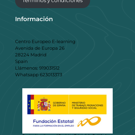
Términos y condiciones
Información
Centro Europeo E-learning
Avenida de Europa 26
28224 Madrid
Spain
Llámenos: 919031512
Whatsapp 623013373