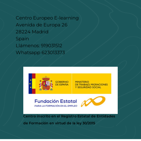
Centro Europeo E-learning
Avenida de Europa 26
28224 Madrid
Spain
Llámenos: 919031512
Whatsapp 623013373
Centro inscrito en el Registro Estatal de Entidades
de Formación en virtud de la ley 30/2015